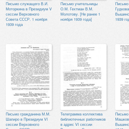
Письмо служащего В.И.
Письмо учительницы
Письмо 
Моторкина в Президиум V
О.М. Гехтман В.М.
Гудкова
сессии Верховного
Молотову. [Не ранее 1
Вышинс
Совета СССР. 1 ноября
ноября 1939 года]
1939 го
1939 года
Письмо гражданина М.М.
Телеграмма коллектива
Письмо 
Шапиро в Президиум VI
библиотечных работников
Машков
сессии Верховного
в адрес VI сессии
Вышинс