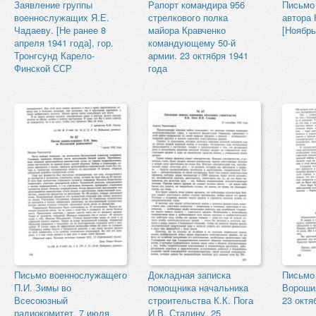
Заявление группы
Рапорт командира 956
Письмо 
военнослужащих Я.Е.
стрелкового полка
автора 
Чадаеву. [Не ранее 8
майора Кравченко
[Ноябрь
апреля 1941 года], гор.
командующему 50-й
Тронгсунд Карело-
армии. 23 октября 1941
Финской ССР
года
Письмо военнослужащего
Докладная записка
Письмо 
П.И. Зимы во
помощника начальника
Ворошил
Всесоюзный
строительства К.К. Пога
23 октя
радиокомитет. 7 июля
И.В. Сталину. 25