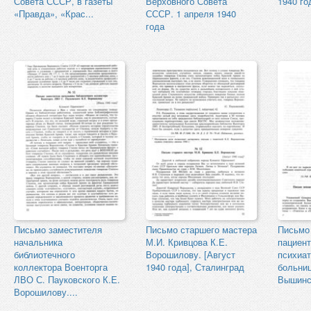
Совета СССР, в газеты
Верховного Совета
1940 го
«Правда», «Крас...
СССР. 1 апреля 1940
года
Письмо заместителя
Письмо старшего мастера
Письмо 
начальника
М.И. Кривцова К.Е.
пациен
библиотечного
Ворошилову. [Август
психиа
коллектора Военторга
1940 года], Сталинград
больниц
ЛВО С. Пауковского К.Е.
Вышинск
Ворошилову....