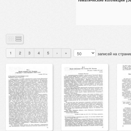
1
2
3
4
5
›
»
записей на страни