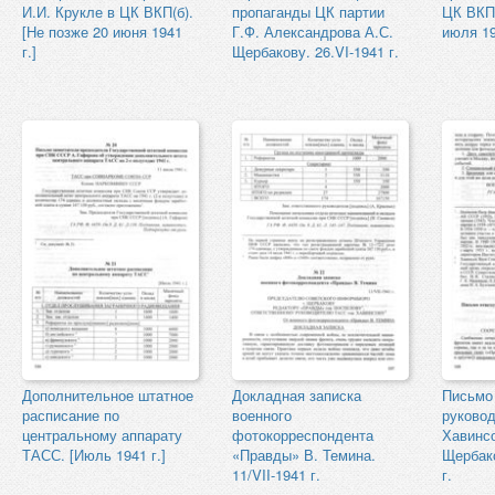
И.И. Крукле в ЦК ВКП(б).
пропаганды ЦК партии
ЦК ВКП(
[Не позже 20 июня 1941
Г.Ф. Александрова А.С.
июля 19
г.]
Щербакову. 26.VI-1941 г.
Дополнительное штатное
Докладная записка
Письмо 
расписание по
военного
руково
центральному аппарату
фотокорреспондента
Хавинсо
ТАСС. [Июль 1941 г.]
«Правды» В. Темина.
Щербако
11/VII-1941 г.
г.