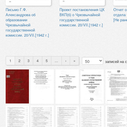
Письмо Г.Ф.
Проект постановления ЦК
Отчет о
Александрова об
ВКП(б) о Чрезвычайной
отдела
образовании
государственной
[Не ран
Чрезвычайной
комиссии. 20/VII.[1942 г.]
государственной
комиссии. 20/VII.[1942 г.]
1
2
3
4
5
...
›
»
записей на 