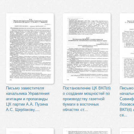
Письмо заместителя
Постановление ЦК ВКП(б)
Письмо
начальника Управления
о создании мощностей по
началь
агитации и пропаганды
производству газетной
Совинф
ЦК партии А.А. Пузина
бумаги в восточных
Лозовс
А.С. Щербакову....
областях ст...
ВКП(б) 
се...