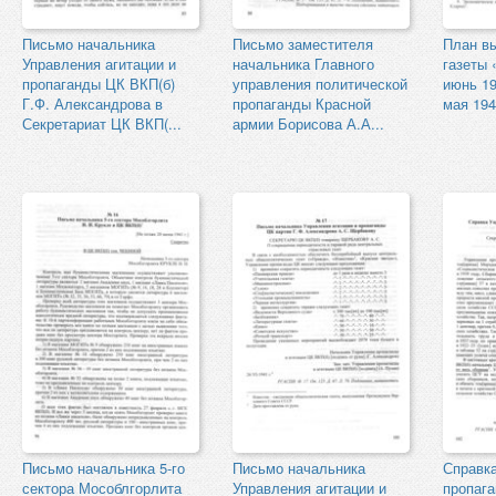
Письмо начальника
Письмо заместителя
План вы
Управления агитации и
начальника Главного
газеты 
пропаганды ЦК ВКП(б)
управления политической
июнь 19
Г.Ф. Александрова в
пропаганды Красной
мая 1941
Секретариат ЦК ВКП(...
армии Борисова А.А...
Письмо начальника 5-го
Письмо начальника
Справк
сектора Мособлгорлита
Управления агитации и
пропага