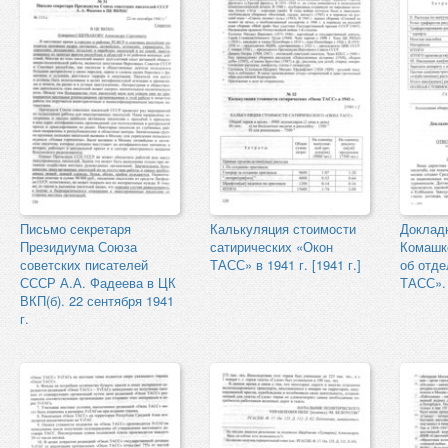
Письмо секретаря
Калькуляция стоимости
Докладн
Президиума Союза
сатирических «Окон
Комашк
советских писателей
ТАСС» в 1941 г. [1941 г.]
об отде
СССР А.А. Фадеева в ЦК
ТАСС». 1
ВКП(б). 22 сентября 1941
г.