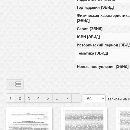
Год издания [ЭБИД]
Физическая характеристика
[ЭБИД]
Серия [ЭБИД]
ISBN [ЭБИД]
Исторический период [ЭБИД
Тематика [ЭБИД]
Новые поступления [ЭБИД]
1
2
3
4
5
...
›
»
записей на 