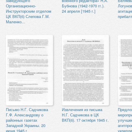
заведующего
военного редактора» Н.А.
Беляева
Организационно-
Бубнова (1942-1970 гг.).
Логунов
Инструкторским отделом
24 апреля [1945 г.]
агитаци
ЦК ВКП(б) Слепова Г.М.
прибалт
Маленко...
Письмо Н.Г. Садчикова
Извлечения из письма
Предло
Г.Ф. Александрову о
Н.Г. Садчикова в ЦК
меропр
районных газетах
ВКП(б). 17 октября 1945 г.
улучше
Западной Украины. 20
агитпро
июня 1945 г.
укрепл