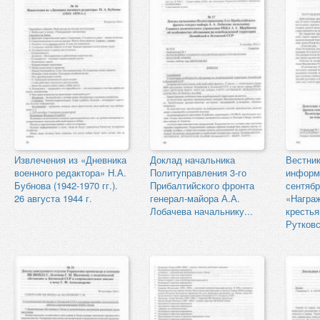
Извлечения из «Дневника
Доклад начальника
Вестни
военного редактора» Н.А.
Политуправления 3-го
информ
Бубнова (1942-1970 гг.).
Прибалтийского фронта
сентябр
26 августа 1944 г.
генерал-майора А.А.
«Награ
Лобачева начальнику...
кресть
Рутков