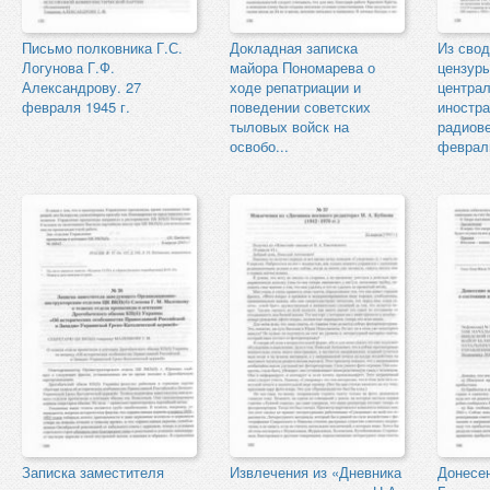
Письмо полковника Г.С.
Докладная записка
Из сво
Логунова Г.Ф.
майора Пономарева о
цензур
Александрову. 27
ходе репатриации и
централ
февраля 1945 г.
поведении советских
иностра
тыловых войск на
радиов
освобо...
февраль
Записка заместителя
Извлечения из «Дневника
Донесен