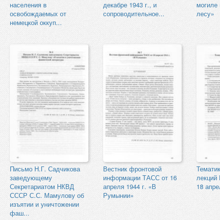
населения в
декабре 1943 г., и
могиле
освобождаемых от
сопроводительное...
лесу»
немецкой оккуп...
Письмо Н.Г. Садчикова
Вестник фронтовой
Тематик
заведующему
информации ТАСС от 16
лекций 
Секретариатом НКВД
апреля 1944 г. «В
18 апре
СССР С.С. Мамулову об
Румынии»
изъятии и уничтожении
фаш...