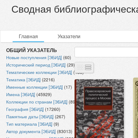
Сводная библиографическа
Главная
Указатели
ОБЩИЙ УКАЗАТЕЛЬ
Новые поступления [ЭБИД]
(60)
Исторический период [ЭБИД]
(29)
Тематические коллекции [ЭБИД]
(186)
Тематика [ЭБИД]
(2216)
Именные коллекции [ЭБИД]
(17)
Имена [ЭБИД]
(45929)
Коллекции по странам [ЭБИД]
(89)
География [ЭБИД]
(17260)
Памятные даты [ЭБИД]
(267)
Тип материала [ЭБИД]
(9)
Автор документа [ЭБИД]
(83013)