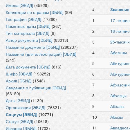
Имена [ЭБИД]
(45929)
#
Значение
Коллекции по странам [ЭБИД]
(89)
География [ЭБИД]
(17260)
1
17-летние
Памятные даты [ЭБИД]
(267)
2
18-летние
Тип материала [ЭБИД]
(9)
Автор документа [ЭБИД]
(83013)
3
25-тысячн
Название документа [ЭБИД]
(280237)
4
Абазины
Название (для иллюстраций) [ЭБИД]
(245)
5
Абитурие
Дата документа [ЭБИД]
(816)
Шифр [ЭБИД]
(198252)
6
Абитуриен
Архив [ЭБИД]
(1548)
7
Абхазский
Сведения о публикации [ЭБИД]
(63150)
8
Абхазцы
Даты [ЭБИД]
(1139)
9
Абхазы
Организации [ЭБИД]
(76321)
Социум [ЭБИД]
(10771)
10
Абызы
Статус [ЭБИД]
(10618)
11
Авиадеса
Издания [ЭБИД]
(1703)