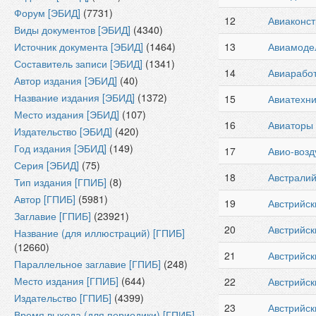
Форум [ЭБИД]
(7731)
12
Авиаконст
Виды документов [ЭБИД]
(4340)
Источник документа [ЭБИД]
(1464)
13
Авиамоде
Составитель записи [ЭБИД]
(1341)
14
Авиарабо
Автор издания [ЭБИД]
(40)
Название издания [ЭБИД]
(1372)
15
Авиатехни
Место издания [ЭБИД]
(107)
16
Авиаторы
Издательство [ЭБИД]
(420)
Год издания [ЭБИД]
(149)
17
Авио-воз
Серия [ЭБИД]
(75)
18
Австралий
Тип издания [ГПИБ]
(8)
Автор [ГПИБ]
(5981)
19
Австрийс
Заглавие [ГПИБ]
(23921)
20
Австрийс
Название (для иллюстраций) [ГПИБ]
(12660)
21
Австрийск
Параллельное заглавие [ГПИБ]
(248)
Место издания [ГПИБ]
(644)
22
Австрийск
Издательство [ГПИБ]
(4399)
23
Австрийск
Время выхода (для периодики) [ГПИБ]