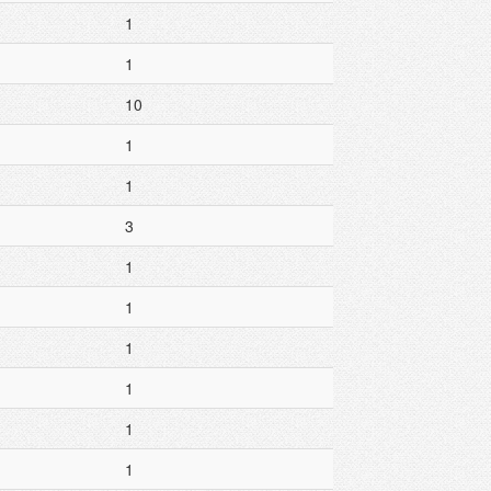
1
1
10
1
1
3
1
1
1
1
1
1