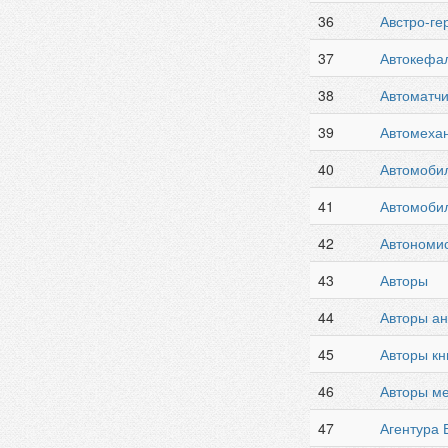
36
Австро-ге
37
Автокефа
38
Автоматчи
39
Автомеха
40
Автомоби
41
Автомоби
42
Автономи
43
Авторы
44
Авторы ан
45
Авторы кн
46
Авторы м
47
Агентура 