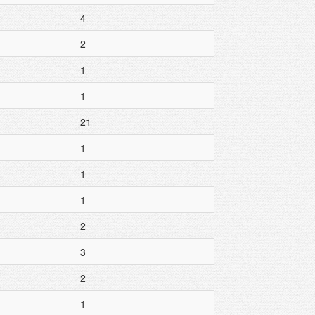
4
2
1
1
21
1
1
1
2
3
2
1