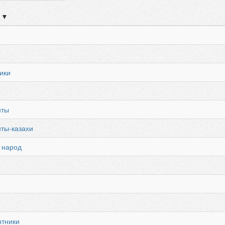
▼
ики
нты
ты-казахи
 народ
нтники