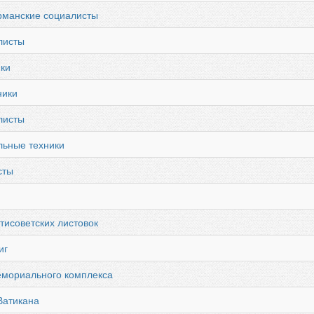
рманские социалисты
листы
ки
ники
листы
льные техники
сты
тисоветских листовок
иг
емориального комплекса
Ватикана