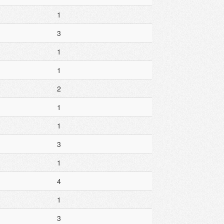
1
3
1
1
2
1
1
3
1
4
1
3