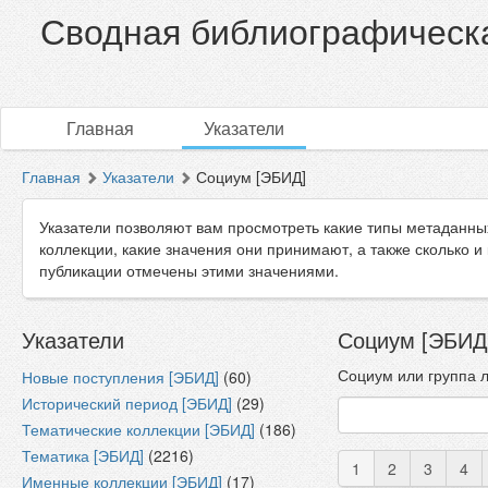
Сводная библиографическа
Главная
Указатели
Главная
Указатели
Социум [ЭБИД]
Указатели позволяют вам просмотреть какие типы метаданны
коллекции, какие значения они принимают, а также сколько и
публикации отмечены этими значениями.
Указатели
Социум [ЭБИД]
Социум или группа 
Новые поступления [ЭБИД]
(60)
Исторический период [ЭБИД]
(29)
Тематические коллекции [ЭБИД]
(186)
Тематика [ЭБИД]
(2216)
1
2
3
4
Именные коллекции [ЭБИД]
(17)