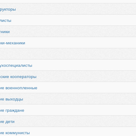
рукторы
листы
тники
ки-механики
духоспециалисты
ские кооператоры
кие военнопленные
кие выходцы
ие граждане
ие дети
ие коммунисты