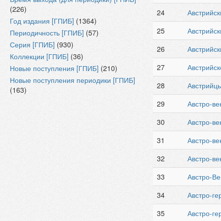
(226)
24
Австрийс
Год издания [ГПИБ]
(1364)
25
Австрийск
Периодичность [ГПИБ]
(57)
Серия [ГПИБ]
(930)
26
Австрийск
Коллекции [ГПИБ]
(36)
27
Австрийск
Новые поступления [ГПИБ]
(210)
Новые поступления периодики [ГПИБ]
28
Австрийц
(163)
29
Австро-ве
30
Австро-ве
31
Австро-ве
32
Австро-ве
33
Австро-Ве
34
Австро-г
35
Австро-ге