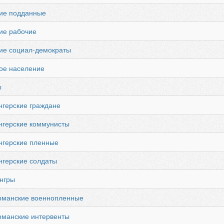
кие подданные
ие рабочие
ие социал-демократы
ое население
ы
нгерские граждане
нгерские коммунисты
нгерские пленные
нгерские солдаты
нгры
ерманские военнопленные
рманские интервенты