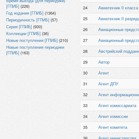
Время выхода (для периодики)
[ГПИБ]
(226)
24
Авиатехник II класса
Год издания [ГПИБ]
(1364)
25
Авиатехник II разряд
Периодичность [ГПИБ]
(57)
Серия [ГПИБ]
(930)
26
Авиационные предст
Коллекции [ГПИБ]
(36)
Новые поступления [ГПИБ]
(210)
27
Авиационный предст
Новые поступления периодики
28
Австрийский поддан
[ГПИБ]
(163)
29
Автор
30
Агент
31
Агент ДПУ
32
Агент информационн
33
Агент комиссариата
34
Агент комиссии
35
Агент комитета
36
Агент министерства