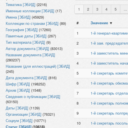
Тематика [ЭБИД]
(2216)
1
2
3
4
5
...
Именные коллекции [ЭБИД]
(17)
Имена [ЭБИД]
(45929)
#
Значение
▼
Коллекции по странам [ЭБИД]
(89)
География [ЭБИД]
(17260)
1
1-й генерал-квартим
Памятные даты [ЭБИД]
(267)
Тип материала [ЭБИД]
(9)
2
1-й зам. председате
Автор документа [ЭБИД]
(83013)
3
1-й заместитель мин
Название документа [ЭБИД]
(280237)
4
1-й заместитель нач
Название (для иллюстраций) [ЭБИД]
(245)
5
1-й секретарь комите
Дата документа [ЭБИД]
(816)
6
1-й секретарь обкома
Шифр [ЭБИД]
(198252)
Архив [ЭБИД]
(1548)
7
1-й секретарь отдела
Сведения о публикации [ЭБИД]
(63150)
8
1-й секретарь полно
Даты [ЭБИД]
(1139)
9
1-й секретарь полпр
Организации [ЭБИД]
(76321)
Социум [ЭБИД]
(10771)
10
1-й секретарь посоль
Статус [ЭБИД]
(10618)