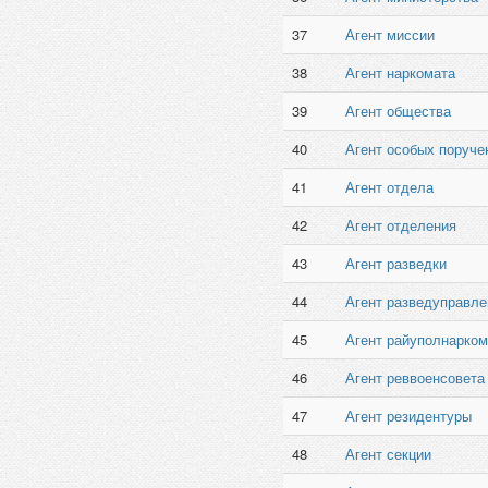
37
Агент миссии
38
Агент наркомата
39
Агент общества
40
Агент особых поруче
41
Агент отдела
42
Агент отделения
43
Агент разведки
44
Агент разведуправле
45
Агент райуполнарком
46
Агент реввоенсовета
47
Агент резидентуры
48
Агент секции