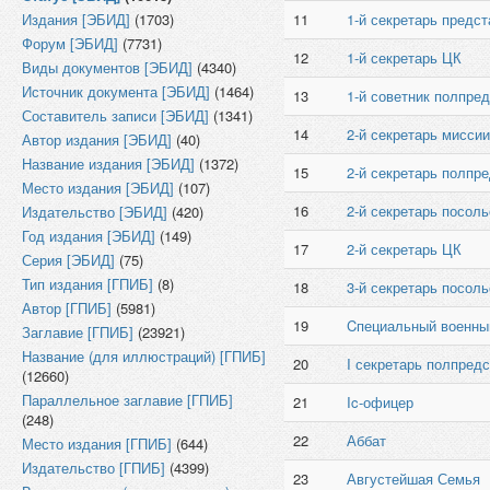
Издания [ЭБИД]
(1703)
11
1-й секретарь предс
Форум [ЭБИД]
(7731)
12
1-й секретарь ЦК
Виды документов [ЭБИД]
(4340)
Источник документа [ЭБИД]
(1464)
13
1-й советник полпре
Составитель записи [ЭБИД]
(1341)
14
2-й секретарь миссии
Автор издания [ЭБИД]
(40)
Название издания [ЭБИД]
(1372)
15
2-й секретарь полпр
Место издания [ЭБИД]
(107)
16
2-й секретарь посоль
Издательство [ЭБИД]
(420)
Год издания [ЭБИД]
(149)
17
2-й секретарь ЦК
Серия [ЭБИД]
(75)
Тип издания [ГПИБ]
(8)
18
3-й секретарь посоль
Автор [ГПИБ]
(5981)
19
Cпециальный военны
Заглавие [ГПИБ]
(23921)
Название (для иллюстраций) [ГПИБ]
20
I секретарь полпред
(12660)
Параллельное заглавие [ГПИБ]
21
Ic-офицер
(248)
22
Аббат
Место издания [ГПИБ]
(644)
Издательство [ГПИБ]
(4399)
23
Августейшая Семья