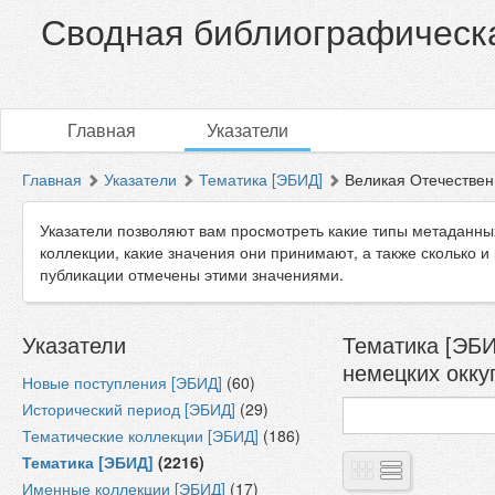
Сводная библиографическа
Главная
Указатели
Главная
Указатели
Тематика [ЭБИД]
Великая Отечественн
Указатели позволяют вам просмотреть какие типы метаданны
коллекции, какие значения они принимают, а также сколько и
публикации отмечены этими значениями.
Указатели
Тематика [ЭБИ
немецких окку
Новые поступления [ЭБИД]
(60)
Исторический период [ЭБИД]
(29)
Тематические коллекции [ЭБИД]
(186)
Тематика [ЭБИД]
(2216)
Именные коллекции [ЭБИД]
(17)