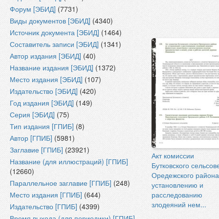
Форум [ЭБИД]
(7731)
Виды документов [ЭБИД]
(4340)
Источник документа [ЭБИД]
(1464)
Составитель записи [ЭБИД]
(1341)
Автор издания [ЭБИД]
(40)
Название издания [ЭБИД]
(1372)
Место издания [ЭБИД]
(107)
Издательство [ЭБИД]
(420)
Год издания [ЭБИД]
(149)
Серия [ЭБИД]
(75)
Тип издания [ГПИБ]
(8)
Автор [ГПИБ]
(5981)
Заглавие [ГПИБ]
(23921)
Акт комиссии
Название (для иллюстраций) [ГПИБ]
Бутковского сельсов
(12660)
Оредежского района
Параллельное заглавие [ГПИБ]
(248)
установлению и
Место издания [ГПИБ]
(644)
расследованию
злодеяний нем...
Издательство [ГПИБ]
(4399)
Время выхода (для периодики) [ГПИБ]