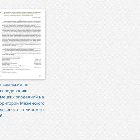
т комиссии по
сследованию
мецких злодеяний на
рритории Меженского
льсовета Гатчинского
й...