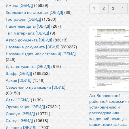
Имена [ЭБИД]
(45929)
1
2
3
4
Коллекции по странам [ЭБИД]
(89)
География [ЭБИД]
(17260)
Памятные даты [ЭБИД]
(267)
Тип материала [ЭБИД]
(9)
Автор документа [ЭБИД]
(83013)
Название документа [ЭБИД]
(280237)
Название (для иллюстраций) [ЭБИД]
(245)
Дата документа [ЭБИД]
(816)
Шифр [ЭБИД]
(198252)
Архив [ЭБИД]
(1548)
Сведения о публикации [ЭБИД]
(63150)
Акт Волосовской
Даты [ЭБИД]
(1139)
районной комиссии 
Организации [ЭБИД]
(76321)
установлению и
расследованию
Социум [ЭБИД]
(10771)
злодеяний немецко-
Статус [ЭБИД]
(10618)
фашистских захва...
Издания [ЭБИД]
(1703)