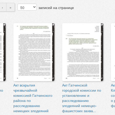
›
»
записей на странице
Акт вскрытия
Акт Гатчинской
Ак
по
чрезвычайной
городской комиссии по
Кл
комиссией Гатчинского
установлению и
со
района по
расследованию
о 
расследованию
злодеяний немецко-
фа
немецких злодеяний
фашистских захва...