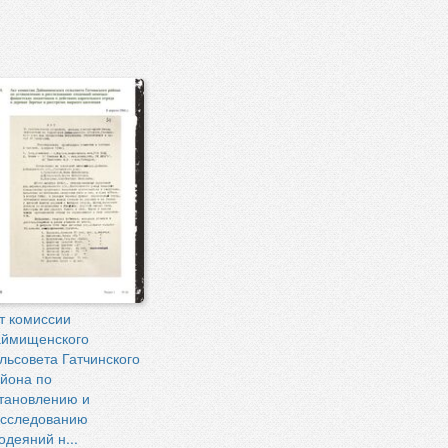
т комиссии
аймищенского
льсовета Гатчинского
йона по
тановлению и
сследованию
одеяний н...