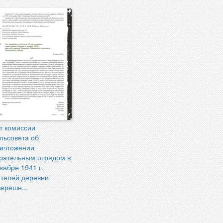
т комиссии
льсовета об
ичтожении
рательным отрядом в
кабре 1941 г.
телей деревни
ерешн...