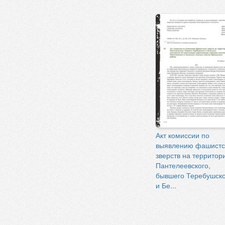
Акт комиссии по
выявлению фашистс
зверств на территор
Пантелеевского,
бывшего Теребушско
и Бе...