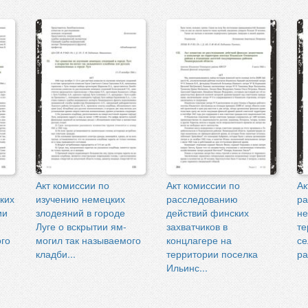
Акт комиссии по
Акт комиссии по
Ак
ких
изучению немецких
расследованию
ра
ии
злодеяний в городе
действий финских
не
Луге о вскрытии ям-
захватчиков в
те
го
могил так называемого
концлагере на
се
кладби...
территории поселка
ра
Ильинс...