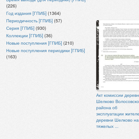
(226)
Год издания [ГПИБ]
(1364)
Периодичность [ГПИБ]
(57)
Серия [ГПИБ]
(930)
Коллекции [ГПИБ]
(36)
Новые поступления [ГПИБ]
(210)
Новые поступления периодики [ГПИБ]
(163)
Акт комиссии дерев
Шелково Волосовско
района об
эксплуатации жител
деревни Шелково на
тяжелых ...