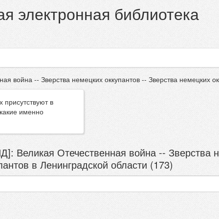
я электронная библиотека
ая война -- Зверства немецких оккупантов -- Зверства немецких о
х присутствуют в
 какие именно
Д]: Великая Отечественная война -- Зверства н
пантов в Ленинградской области (173)