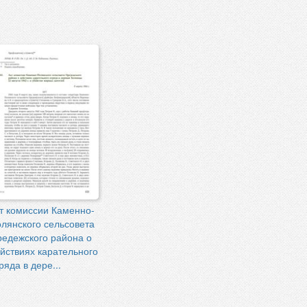
т комиссии Каменно-
лянского сельсовета
едежского района о
йствиях карательного
ряда в дере...