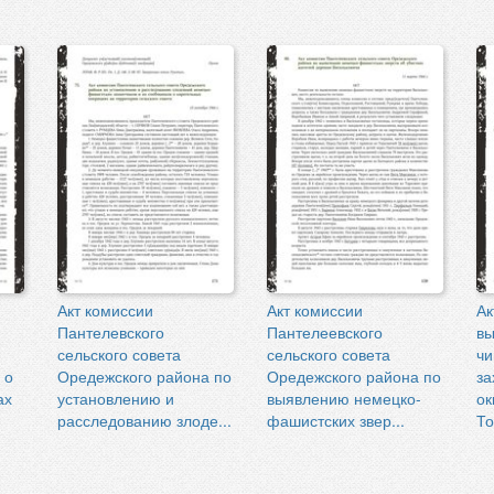
Акт комиссии
Акт комиссии
Ак
Пантелевского
Пантелеевского
вы
сельского совета
сельского совета
чи
 о
Оредежского района по
Оредежского района по
за
ах
установлению и
выявлению немецко-
ок
расследованию злоде...
фашистских звер...
То