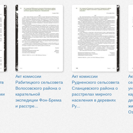
Акт комиссии
Акт комиссии
Ак
тв
Рабитицкого сельсовета
Рудненского сельсовета
се
Волосовского района о
Сланцевского района о
ун
ми
карательной
расстрелах мирного
ка
экспедиции Фон-Брема
населения в деревнях
де
и расстре...
Ру...
жи
Оз