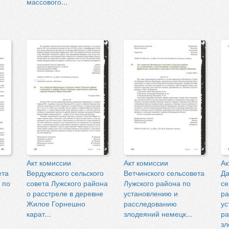
массового...
Акт комиссии
Акт комиссии
Ак
ета
Вердужского сельского
Ветчинского сельсовета
Д
 по
совета Лужского района
Лужского района по
се
о расстреле в деревне
установлению и
ра
Жилое Горнешно
расследованию
ус
карат...
злодеяний немецк...
ра
зл