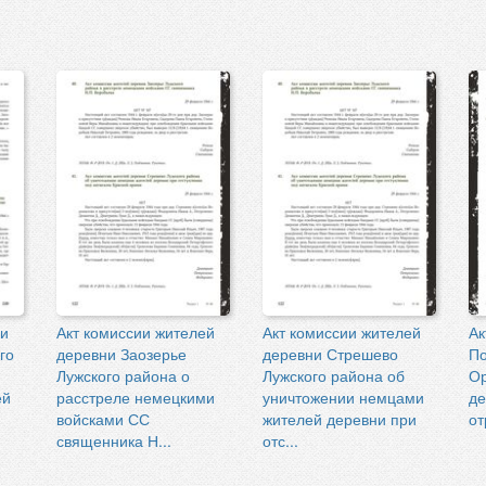
ни
Акт комиссии жителей
Акт комиссии жителей
Ак
го
деревни Заозерье
деревни Стрешево
По
Лужского района о
Лужского района об
Ор
ей
расстреле немецкими
уничтожении немцами
де
войсками СС
жителей деревни при
от
священника Н...
отс...