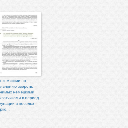
т комиссии по
явлению зверств,
нимых немецкими
хватчиками в период
купации в поселке
рко...