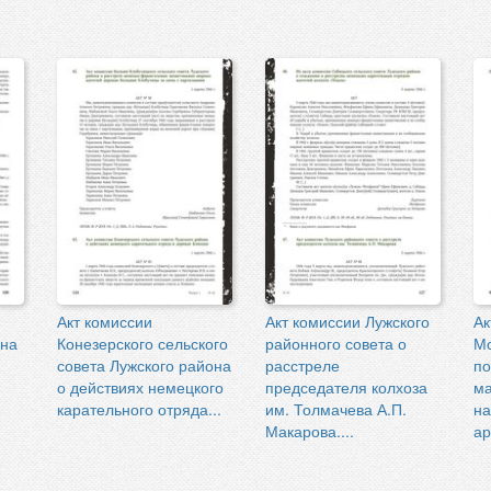
Акт комиссии
Акт комиссии Лужского
Ак
она
Конезерского сельского
районного совета о
Мо
совета Лужского района
расстреле
по
о действиях немецкого
председателя колхоза
ма
карательного отряда...
им. Толмачева А.П.
на
Макарова....
ар