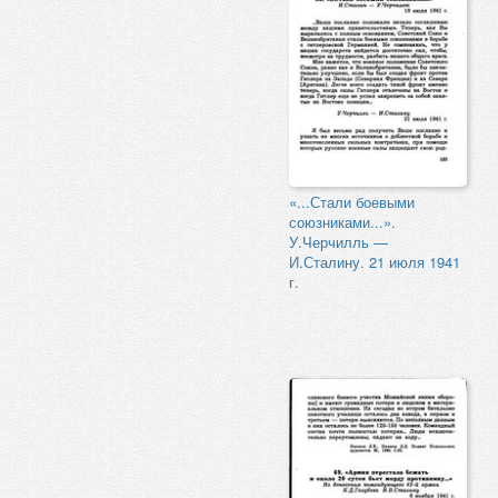
«...Стали боевыми
союзниками...».
У.Черчилль —
И.Сталину. 21 июля 1941
г.