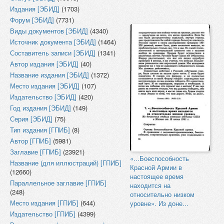
Издания [ЭБИД]
(1703)
Форум [ЭБИД]
(7731)
Виды документов [ЭБИД]
(4340)
Источник документа [ЭБИД]
(1464)
Составитель записи [ЭБИД]
(1341)
Автор издания [ЭБИД]
(40)
Название издания [ЭБИД]
(1372)
Место издания [ЭБИД]
(107)
Издательство [ЭБИД]
(420)
Год издания [ЭБИД]
(149)
Серия [ЭБИД]
(75)
Тип издания [ГПИБ]
(8)
Автор [ГПИБ]
(5981)
Заглавие [ГПИБ]
(23921)
«...Боеспособность
Название (для иллюстраций) [ГПИБ]
Красной Армии в
(12660)
настоящее время
Параллельное заглавие [ГПИБ]
находится на
(248)
относительно низком
Место издания [ГПИБ]
(644)
уровне». Из доне...
Издательство [ГПИБ]
(4399)