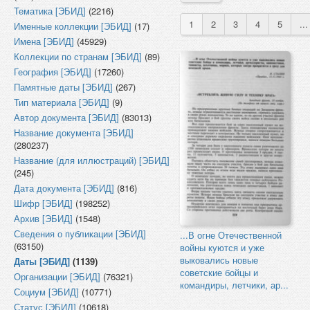
Тематика [ЭБИД]
(2216)
1
2
3
4
5
...
Именные коллекции [ЭБИД]
(17)
Имена [ЭБИД]
(45929)
Коллекции по странам [ЭБИД]
(89)
География [ЭБИД]
(17260)
Памятные даты [ЭБИД]
(267)
Тип материала [ЭБИД]
(9)
Автор документа [ЭБИД]
(83013)
Название документа [ЭБИД]
(280237)
Название (для иллюстраций) [ЭБИД]
(245)
Дата документа [ЭБИД]
(816)
Шифр [ЭБИД]
(198252)
Архив [ЭБИД]
(1548)
Сведения о публикации [ЭБИД]
...В огне Отечественной
(63150)
войны куются и уже
выковались новые
Даты [ЭБИД]
(1139)
советские бойцы и
Организации [ЭБИД]
(76321)
командиры, летчики, ар...
Социум [ЭБИД]
(10771)
Статус [ЭБИД]
(10618)