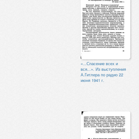
«...Спасение всех и
вся...». Из выступления
А.Гитлера по радио 22
июня 1941 г.