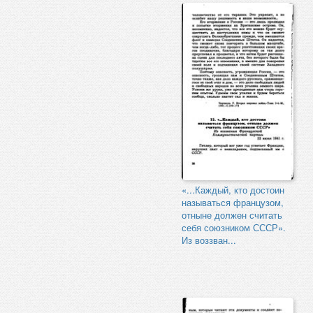
«...Каждый, кто достоин
называться французом,
отныне должен считать
себя союзником СССР».
Из воззван...