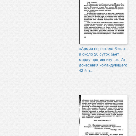
«Армия перестала бежать
и около 20 суток бьет
морду противнику...». Из
донесения командующего
43-й а...