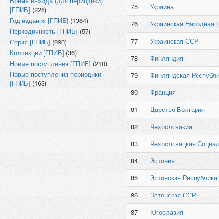
Время выхода (для периодики)
75
Украина
[ГПИБ]
(226)
Год издания [ГПИБ]
(1364)
76
Украинская Народная 
Периодичность [ГПИБ]
(57)
77
Украинская ССР
Серия [ГПИБ]
(930)
Коллекции [ГПИБ]
(36)
78
Финляндия
Новые поступления [ГПИБ]
(210)
Новые поступления периодики
79
Финляндская Республи
[ГПИБ]
(163)
80
Франция
81
Царство Болгария
82
Чехословакия
83
Чехословацкая Социал
84
Эстония
85
Эстонская Республика
86
Эстонская ССР
87
Югославия