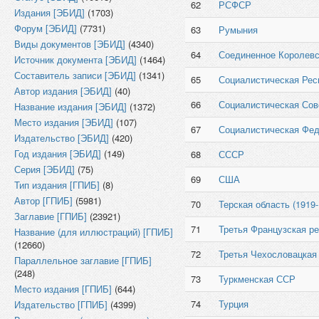
62
РСФСР
Издания [ЭБИД]
(1703)
Форум [ЭБИД]
(7731)
63
Румыния
Виды документов [ЭБИД]
(4340)
64
Соединенное Королевс
Источник документа [ЭБИД]
(1464)
Составитель записи [ЭБИД]
(1341)
65
Социалистическая Рес
Автор издания [ЭБИД]
(40)
66
Социалистическая Сов
Название издания [ЭБИД]
(1372)
Место издания [ЭБИД]
(107)
67
Социалистическая Фед
Издательство [ЭБИД]
(420)
Год издания [ЭБИД]
(149)
68
СССР
Серия [ЭБИД]
(75)
69
США
Тип издания [ГПИБ]
(8)
Автор [ГПИБ]
(5981)
70
Терская область (1919-
Заглавие [ГПИБ]
(23921)
71
Третья Французская р
Название (для иллюстраций) [ГПИБ]
(12660)
72
Третья Чехословацкая
Параллельное заглавие [ГПИБ]
(248)
73
Туркменская ССР
Место издания [ГПИБ]
(644)
74
Турция
Издательство [ГПИБ]
(4399)