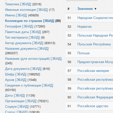
Тематика [ЭБИД]
(2216)
#
Значение
▼
Именные коллекции [ЭБИД]
(17)
Имена [ЭБИД]
(45929)
51
Народная Социалистич
Коллекции по странам [ЭБИД]
(89)
География [ЭБИД]
(17260)
52
Норвегия
Памятные даты [ЭБИД]
(267)
53
Польская Народная Ре
Тип материала [ЭБИД]
(9)
Автор документа [ЭБИД]
(83013)
54
Польская Республика
Название документа [ЭБИД]
(280237)
55
Польша
Название (для иллюстраций) [ЭБИД]
56
Приднестровская Молд
(245)
Дата документа [ЭБИД]
(816)
57
Российская империя
Шифр [ЭБИД]
(198252)
58
Российская республик
Архив [ЭБИД]
(1548)
Сведения о публикации [ЭБИД]
59
Российская республика
(63150)
Даты [ЭБИД]
(1139)
60
Российская Федерация
Организации [ЭБИД]
(76321)
61
Российское царство
Социум [ЭБИД]
(10771)
Статус [ЭБИД]
(10618)