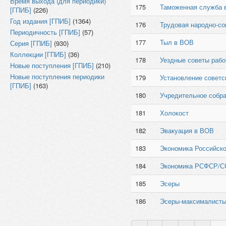
Время выхода (для периодики)
175
Таможенная служба 
[ГПИБ]
(226)
Год издания [ГПИБ]
(1364)
176
Трудовая народно-со
Периодичность [ГПИБ]
(57)
177
Тыл в ВОВ
Серия [ГПИБ]
(930)
Коллекции [ГПИБ]
(36)
178
Уездные советы рабо
Новые поступления [ГПИБ]
(210)
Новые поступления периодики
179
Установление советс
[ГПИБ]
(163)
180
Учредительное собра
181
Холокост
182
Эвакуация в ВОВ
183
Экономика Российск
184
Экономика РСФСР/
185
Эсеры
186
Эсеры-максималист