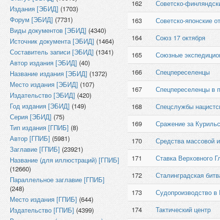
162
Советско-финляндск
Издания [ЭБИД]
(1703)
Форум [ЭБИД]
(7731)
163
Советско-японские о
Виды документов [ЭБИД]
(4340)
164
Союз 17 октября
Источник документа [ЭБИД]
(1464)
Составитель записи [ЭБИД]
(1341)
165
Союзные экспедицион
Автор издания [ЭБИД]
(40)
166
Спецпереселенцы
Название издания [ЭБИД]
(1372)
Место издания [ЭБИД]
(107)
167
Спецпереселенцы в 
Издательство [ЭБИД]
(420)
Год издания [ЭБИД]
(149)
168
Спецслужбы нацистс
Серия [ЭБИД]
(75)
169
Сражение за Курильс
Тип издания [ГПИБ]
(8)
Автор [ГПИБ]
(5981)
170
Средства массовой 
Заглавие [ГПИБ]
(23921)
171
Ставка Верховного 
Название (для иллюстраций) [ГПИБ]
(12660)
172
Сталинградская битва
Параллельное заглавие [ГПИБ]
(248)
173
Судопроизводство 
Место издания [ГПИБ]
(644)
174
Тактический центр
Издательство [ГПИБ]
(4399)