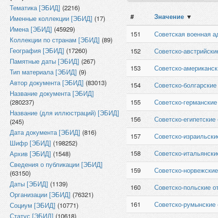
Тематика [ЭБИД]
(2216)
#
Значение
▼
Именные коллекции [ЭБИД]
(17)
Имена [ЭБИД]
(45929)
151
Советская военная а
Коллекции по странам [ЭБИД]
(89)
География [ЭБИД]
(17260)
152
Советско-австрийски
Памятные даты [ЭБИД]
(267)
153
Советско-американск
Тип материала [ЭБИД]
(9)
Автор документа [ЭБИД]
(83013)
154
Советско-болгарские
Название документа [ЭБИД]
(280237)
155
Советско-германские
Название (для иллюстраций) [ЭБИД]
156
Советско-египетские
(245)
Дата документа [ЭБИД]
(816)
157
Советско-израильски
Шифр [ЭБИД]
(198252)
158
Советско-итальянски
Архив [ЭБИД]
(1548)
Сведения о публикации [ЭБИД]
159
Советско-норвежски
(63150)
Даты [ЭБИД]
(1139)
160
Советско-польские о
Организации [ЭБИД]
(76321)
161
Советско-румынские
Социум [ЭБИД]
(10771)
Статус [ЭБИД]
(10618)