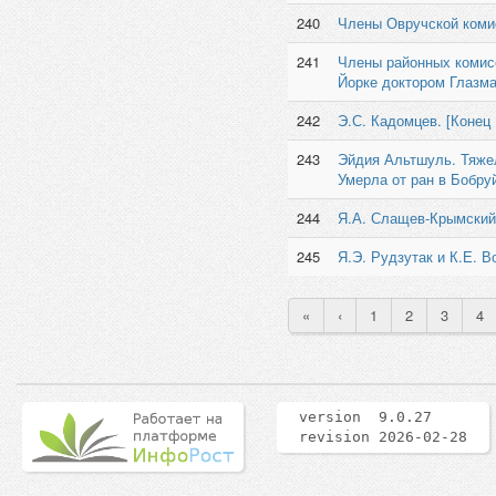
240
Члены Овручской комис
241
Члены районных комис
Йорке доктором Глазма
242
Э.С. Кадомцев. [Конец 
243
Эйдия Альтшуль. Тяжел
Умерла от ран в Бобру
244
Я.А. Слащев-Крымский
245
Я.Э. Рудзутак и К.Е. В
«
‹
1
2
3
4
version 9.0.27
revision 2026-02-28