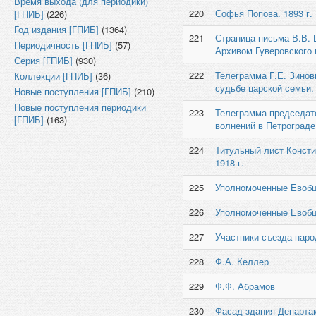
Время выхода (для периодики)
220
Софья Попова. 1893 г.
[ГПИБ]
(226)
Год издания [ГПИБ]
(1364)
221
Страница письма В.В. 
Периодичность [ГПИБ]
(57)
Архивом Гуверовского 
Серия [ГПИБ]
(930)
222
Телеграмма Г.Е. Зинов
Коллекции [ГПИБ]
(36)
судьбе царской семьи. 
Новые поступления [ГПИБ]
(210)
Новые поступления периодики
223
Телеграмма председате
[ГПИБ]
(163)
волнений в Петрограде
224
Титульный лист Конст
1918 г.
225
Уполномоченные Евобще
226
Уполномоченные Евобще
227
Участники съезда нар
228
Ф.А. Келлер
229
Ф.Ф. Абрамов
230
Фасад здания Департам