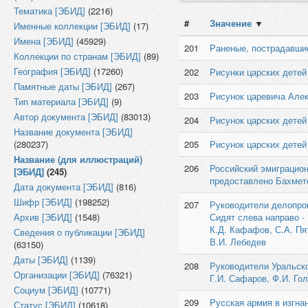
Тематика [ЭБИД]
(2216)
#
Значение
▼
Именные коллекции [ЭБИД]
(17)
Имена [ЭБИД]
(45929)
201
Раненые, пострадавшие
Коллекции по странам [ЭБИД]
(89)
География [ЭБИД]
(17260)
202
Рисунки царских детей
Памятные даты [ЭБИД]
(267)
203
Рисунок царевича Алек
Тип материала [ЭБИД]
(9)
Автор документа [ЭБИД]
(83013)
204
Рисунок царских детей
Название документа [ЭБИД]
(280237)
205
Рисунок царских детей
Название (для иллюстраций)
206
Российский эмиграцион
[ЭБИД]
(245)
предоставлено Бахмет
Дата документа [ЭБИД]
(816)
Шифр [ЭБИД]
(198252)
207
Руководители делопрои
Архив [ЭБИД]
(1548)
Сидят слева направо - 
К.Д. Кафафов, С.А. Пя
Сведения о публикации [ЭБИД]
В.И. Лебедев
(63150)
Даты [ЭБИД]
(1139)
208
Руководители Уральско
Организации [ЭБИД]
(76321)
Г.И. Сафаров, Ф.И. Гол
Социум [ЭБИД]
(10771)
209
Русская армия в изгна
Статус [ЭБИД]
(10618)