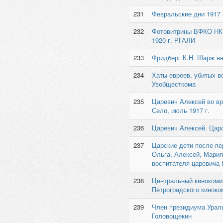
231
Февральские дни 1917 
232
Фотовитрины ВФКО НКП
1920 г. РГАЛИ
233
Фридберг К.Н. Шарж на 
234
Хаты евреев, убитых в
Увобщесткома
235
Царевич Алексей во вр
Село, июль 1917 г.
236
Царевич Алексей. Царс
237
Царские дети после пе
Ольга, Алексей, Мария
воспитателя царевича
238
Центральный кинокоми
Петроградского киноко
239
Член президиума Урал
Головощекин