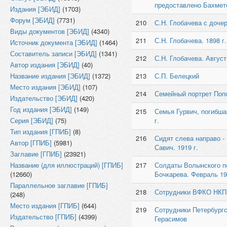
предоставлено Бахмет
Издания [ЭБИД]
(1703)
Форум [ЭБИД]
(7731)
210
С.Н. Глобачева с дочер
Виды документов [ЭБИД]
(4340)
211
С.Н. Глобачева. 1898 г.
Источник документа [ЭБИД]
(1464)
Составитель записи [ЭБИД]
(1341)
212
С.Н. Глобачева. Август
Автор издания [ЭБИД]
(40)
Название издания [ЭБИД]
(1372)
213
С.П. Белецкий
Место издания [ЭБИД]
(107)
214
Семейный портрет Попо
Издательство [ЭБИД]
(420)
Год издания [ЭБИД]
(149)
215
Семья Гурвич, погибша
Серия [ЭБИД]
(75)
г.
Тип издания [ГПИБ]
(8)
216
Сидят слева направо - 
Автор [ГПИБ]
(5981)
Савич. 1919 г.
Заглавие [ГПИБ]
(23921)
Название (для иллюстраций) [ГПИБ]
217
Солдаты Волынского по
(12660)
Бочкарева. Февраль 19
Параллельное заглавие [ГПИБ]
218
Сотрудники ВФКО НКП Р
(248)
Место издания [ГПИБ]
(644)
219
Сотрудники Петербургс
Издательство [ГПИБ]
(4399)
Герасимов