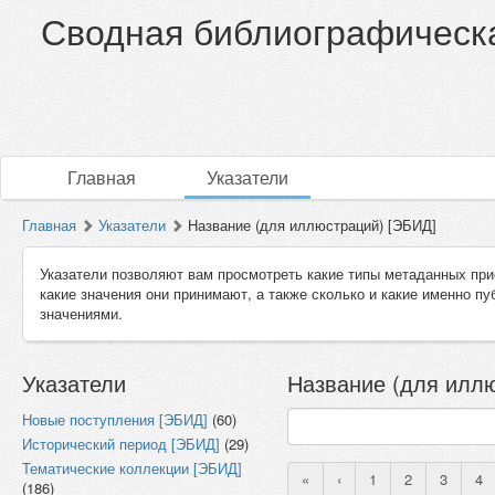
Сводная библиографическа
Главная
Указатели
Главная
Указатели
Название (для иллюстраций) [ЭБИД]
Указатели позволяют вам просмотреть какие типы метаданных при
какие значения они принимают, а также сколько и какие именно п
значениями.
Указатели
Название (для иллю
Новые поступления [ЭБИД]
(60)
Исторический период [ЭБИД]
(29)
Тематические коллекции [ЭБИД]
«
‹
1
2
3
4
(186)