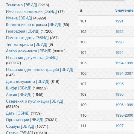
Тематика [ЭБИД]
(2216)
#
Значение
Именные коллекции [ЭБИД]
(17)
Имена [ЭБИД]
(45929)
101
1991
Коллекции по странам [ЭБИД]
(89)
География [ЭБИД]
(17260)
102
1992
Памятные даты [ЭБИД]
(267)
103
1993
Тип материала [ЭБИД]
(9)
Автор документа [ЭБИД]
(83013)
104
1994
Название документа [ЭБИД]
(280237)
105
1994-1999
Название (для иллюстраций) [ЭБИД]
106
1994-2007
(245)
Дата документа [ЭБИД]
(816)
107
1995
Шифр [ЭБИД]
(198252)
108
1996
Архив [ЭБИД]
(1548)
Сведения о публикации [ЭБИД]
109
1996-1999
(63150)
Даты [ЭБИД]
(1139)
110
1996-2000
Организации [ЭБИД]
(76321)
111
1997
Социум [ЭБИД]
(10771)
Статус [ЭБИД]
(10618)