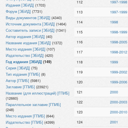
112
1997-1998
Издания [ЭБИД]
(1703)
Форум [ЭБИД]
(7731)
113
1997-1999
Виды документов [ЭБИД]
(4340)
114
1998
Источник документа [ЭБИД]
(1464)
Составитель записи [ЭБИД]
(1341)
115
1998-1999
Автор издания [ЭБИД]
(40)
116
1998-2005
Название издания [ЭБИД]
(1372)
Место издания [ЭБИД]
(107)
117
1998-2012
Издательство [ЭБИД]
(420)
Год издания [ЭБИД]
(149)
118
1999
Серия [ЭБИД]
(75)
119
1999-2002
Тип издания [ГПИБ]
(8)
Автор [ГПИБ]
(5981)
120
1999-2006
Заглавие [ГПИБ]
(23921)
121
2000
Название (для иллюстраций) [ГПИБ]
(12660)
122
2000-2003
Параллельное заглавие [ГПИБ]
(248)
123
2000-2010
Место издания [ГПИБ]
(644)
124
2001
Издательство [ГПИБ]
(4399)