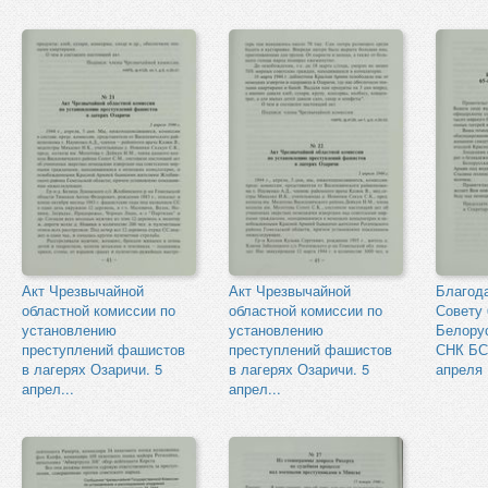
Акт Чрезвычайной
Акт Чрезвычайной
Благод
областной комиссии по
областной комиссии по
Совету 
установлению
установлению
Белорус
преступлений фашистов
преступлений фашистов
СНК БС
в лагерях Озаричи. 5
в лагерях Озаричи. 5
апреля 
апрел...
апрел...