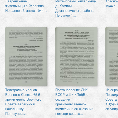
Лаврентьевны,
Михайловны, жительницы
Красной
жительницы г. Жлобина.
д. Хомичи
1944 г.
Не ранее 18 марта 1944 г.
Домановичского района.
Не ранее 1...
Телеграмма членов
Постановление СНК
Из обр
Военного Совета 65-й
БССР и ЦК КП(б)Б о
Презид
армии члену Военного
создании
Совета
Совета Телегину и
правительственной
КП(б)Б 
начальнику
комиссии и об оказании
оккупир
Политуправл...
помощи советс...