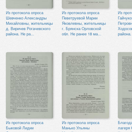
Из протокола опроса
Из протокола опроса
Из прот
Шевченко Александры
Певетруевой Марии
Гайчук
Михайловны, жительницы
Яковлевны, жительницы
Петровн
д. Виричев Рогачевского
г. Брянска Орловской
Ходосов
района. Не ра...
обл. Не ранее 18 ма...
района. 
Из протокола опроса
Из протокола опроса
Благода
Быковой Лидии
Манько Ульяны
лагеря 