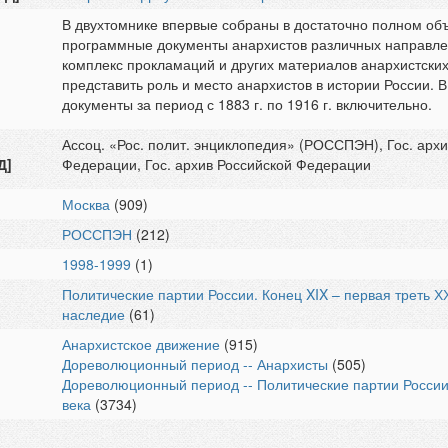
В двухтомнике впервые собраны в достаточно полном о
программные документы анархистов различных направлен
комплекс прокламаций и других материалов анархистских
представить роль и место анархистов в истории России. 
документы за период с 1883 г. по 1916 г. включительно.
Ассоц. «Рос. полит. энциклопедия» (РОССПЭН), Гос. арх
Д]
Федерации, Гос. архив Российской Федерации
Москва
(909)
РОССПЭН
(212)
1998-1999
(1)
Политические партии России. Конец XIX – первая треть Х
наследие
(61)
Анархистское движение
(915)
Дореволюционный период -- Анархисты
(505)
Дореволюционный период -- Политические партии России.
века
(3734)