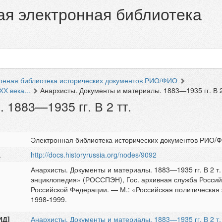
я электронная библиотека
онная библиотека исторических документов РИО/ФИО
Х века...
Анархисты. Документы и материалы. 1883—1935 гг. В 2
 1883—1935 гг. В 2 тт.
Электронная библиотека исторических документов РИО/
а
http://docs.historyrussia.org/nodes/9092
Анархисты. Документы и материалы. 1883—1935 гг. В 2 т. 
энциклопедия» (РОССПЭН), Гос. архивная служба Россий
Российской Федерации. — М.: «Российская политическа
1998-1999.
ИД]
Анархисты. Документы и материалы. 1883—1935 гг. В 2 т.