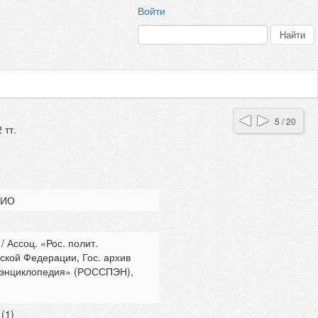
Войти
5 / 20
 тт.
ФИО
/ Ассоц. «Рос. полит.
ской Федерации, Гос. архив
я энциклопедия» (РОССПЭН),
(1)