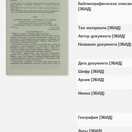
Библиографическое описан
[ЭБИД]
Тип материала [ЭБИД]
Автор документа [ЭБИД]
Название документа [ЭБИД]
Дата документа [ЭБИД]
Шифр [ЭБИД]
Архив [ЭБИД]
Имена [ЭБИД]
География [ЭБИД]
Даты [ЭБИД]