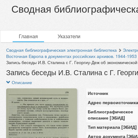
Сводная библиографическа
Главная
Указатели
Сводная библиографическая электронная библиотека
Электр
Восточная Европа в документах российских архивов. 1944-1953 гг
Запись беседы И.В. Сталина с Г. Георгиу-Деж об экономической 
Запись беседы И.В. Сталина с Г. Геор
Описание
Источник
Адрес первоисточник
Библиографическое
описание [ЭБИД]
Тип материала [ЭБИД]
Автор документа [ЭБИ