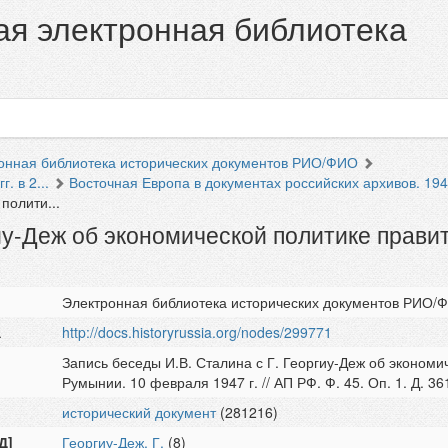
я электронная библиотека
онная библиотека исторических документов РИО/ФИО
. в 2...
Восточная Европа в документах российских архивов. 1944-
полити...
гиу-Деж об экономической политике прави
Электронная библиотека исторических документов РИО/
а
http://docs.historyrussia.org/nodes/299771
Запись беседы И.В. Сталина с Г. Георгиу-Деж об экономи
Румынии. 10 февраля 1947 г. // АП РФ. Ф. 45. Оп. 1. Д. 36
исторический документ
(281216)
Д]
Георгиу-Деж, Г.
(8)