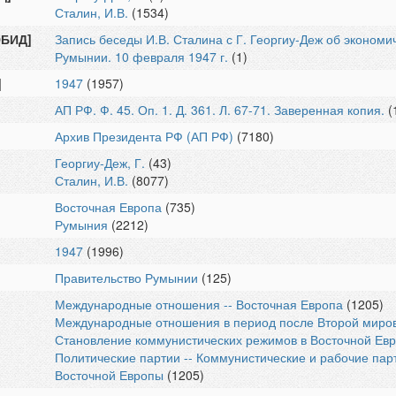
Сталин, И.В.
(1534)
ЭБИД]
Запись беседы И.В. Сталина с Г. Георгиу-Деж об экономи
Румынии. 10 февраля 1947 г.
(1)
]
1947
(1957)
АП РФ. Ф. 45. Оп. 1. Д. 361. Л. 67-71. Заверенная копия.
(
Архив Президента РФ (АП РФ)
(7180)
Георгиу-Деж, Г.
(43)
Сталин, И.В.
(8077)
Восточная Европа
(735)
Румыния
(2212)
1947
(1996)
Правительство Румынии
(125)
Международные отношения -- Восточная Европа
(1205)
Международные отношения в период после Второй мирово
Становление коммунистических режимов в Восточной Ев
Политические партии -- Коммунистические и рабочие пар
Восточной Европы
(1205)