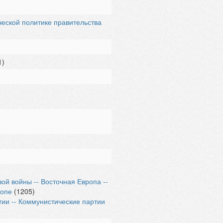
ческой политике правительства
1)
й войны -- Восточная Европа --
ропе
(1205)
тии -- Коммунистические партии